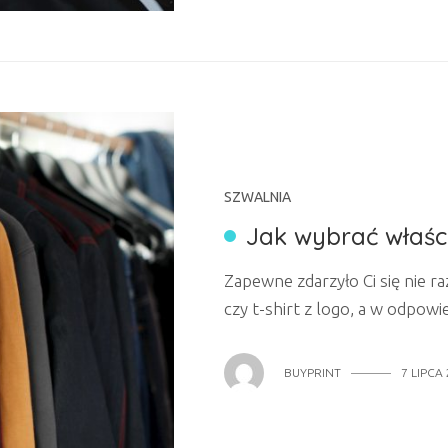
SZWALNIA
Jak wybrać właśc
Zapewne zdarzyło Ci się nie r
czy t-shirt z logo, a w odpowi
marek oraz gramatur, które ni
postaramy się rozjaśnić tema
BUYPRINT
7 LIPCA
możecie spodziewać się także
marek odzieżowych. Ale wracaj