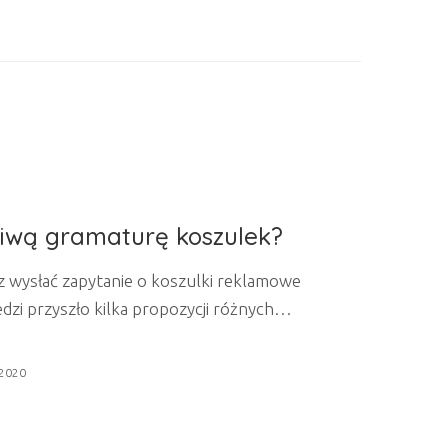
iwą gramaturę koszulek?
az wysłać zapytanie o koszulki reklamowe
edzi przyszło kilka propozycji różnych
ewiele Ci mówiły. W dzisiejszym artykule
t gramatury odzieży reklamowej. Wkrótce
 2020
 obszerniejszego artykułu dotyczącego
ąc do tematu: jak wybrać...