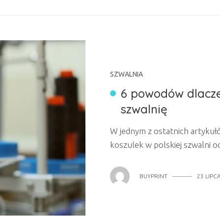
SZWALNIA
6 powodów dlacz
szwalnię
W jednym z ostatnich artykuł
koszulek w polskiej szwalni o
korzyściach płynących ze wspó
powodów dla których wybór po
BUYPRINT
23 LIPC
„strzałem w 10!”: JAKOŚĆ I
szczególe, uszyta z wysokoga
jest...