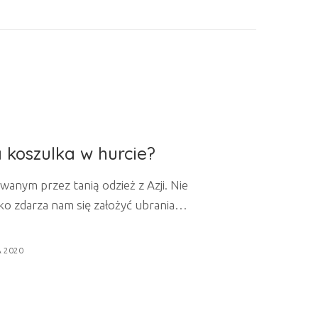
a koszulka w hurcie?
wanym przez tanią odzież z Azji. Nie
ko zdarza nam się założyć ubrania
niach. Jednak należy również przyznać,
cka wciąż rośnie. Coraz częściej
A 2020
a jej jakość i trwałość. Doceniamy
alnego biznesu. Coraz więcej klientów