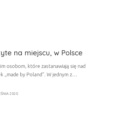
szyte na miejscu, w Polsce
m osobom, które zastanawiają się nad
k „made by Poland”. W jednym z
wodów dla dlaczego warto wybrać polską
składania zamówień u rodzimych
ŚNIA 2020
cielibyśmy skupić się na tym, co
 oferuje swoim klientom. Jeśli