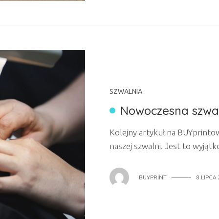
SZWALNIA
Nowoczesna szwaln
Kolejny artykuł na BUYprinto
naszej szwalni. Jest to wyjąt
telefoniczne i mailowe zmieni
rzeczywistość. Ten tekst będ
BUYPRINT
8 LIPCA
sensie technologicznym, ale ró
Szwalnia XXI wieku Sama naz
skojarzenia: w...