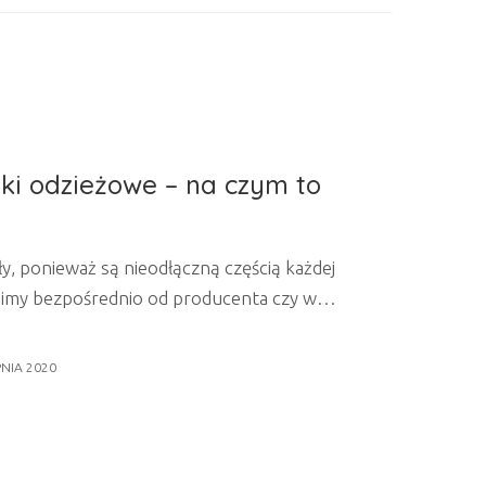
ki odzieżowe – na czym to
y, ponieważ są nieodłączną częścią każdej
upimy bezpośrednio od producenta czy w
ć metkę. Umieszczenie przy odzieży metki
rmacje, takie jak skład materiału czy
PNIA 2020
 wymagane przepisami prawa. Metki pełnią
rmacyjne. Mogą być formą ozdoby, a...