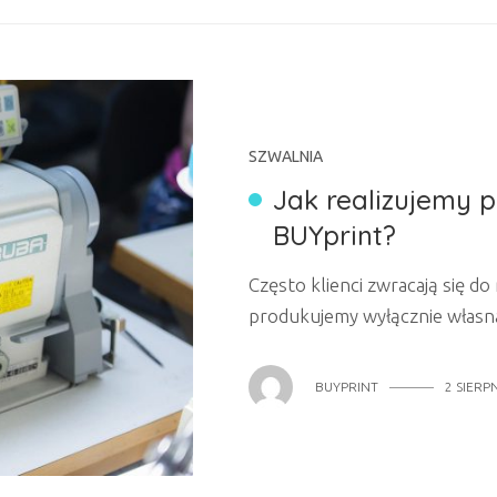
SZWALNIA
Jak realizujemy p
BUYprint?
Często klienci zwracają się do
produkujemy wyłącznie własną
przeszycia. W dzisiejszym art
pytania w związku z przeszyci
BUYPRINT
2 SIERP
To termin stosowany do realiza
gotowymi wykrojami materiałów