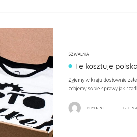
SZWALNIA
Ile kosztuje polsk
Żyjemy w kraju dosłownie zale
zdajemy sobie sprawy jak rzad
produkowane w polskich szwal
że nasza świadomość konsumen
BUYPRINT
17 LIPC
doceniamy rodzimą produkcję z
również zalety wspierania lok
zadaje...