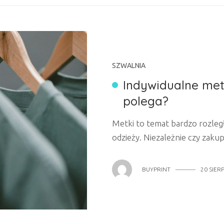
SZWALNIA
Indywidualne met
polega?
Metki to temat bardzo rozległ
odzieży. Niezależnie czy zak
sklepie, produkt musi posiada
zawierającej najważniejsze info
BUYPRINT
20 SIER
zalecany sposób prania, jest
jednak nie tylko funkcje info