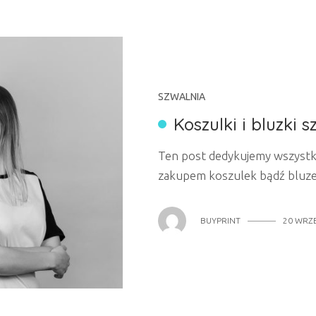
SZWALNIA
Koszulki i bluzki 
Ten post dedykujemy wszystki
zakupem koszulek bądź bluze
poprzednich artykułów „6 po
szwalnię” omówiliśmy zalety 
BUYPRINT
20 WRZE
producentów. W tym poście ch
BUYprint jako szwalnia z dumą
zainteresuje...