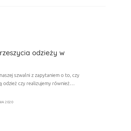
rzeszycia odzieży w
 naszej szwalni z zapytaniem o to, czy
 odzież czy realizujemy również
ykule odpowiemy na najczęściej zadawane
ami odzieży. Czym właściwie są przeszycia?
NIA 2020
cji usługi polegającej na pracy nad
. Często zdarza się, że usługę...