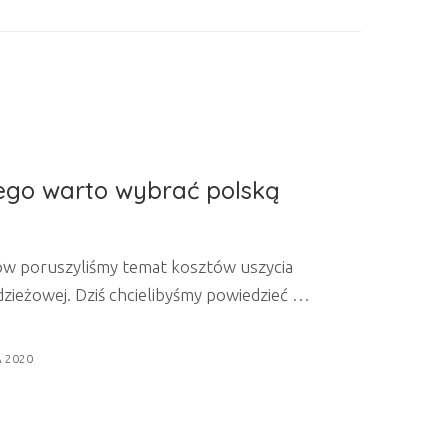
ego warto wybrać polską
ów poruszyliśmy temat kosztów uszycia
dzieżowej. Dziś chcielibyśmy powiedzieć o
łpracy z lokalnymi szwalniami. Oto 6
lskiej szwalni może okazać się
A 2020
 TRWAŁOŚĆ Dopracowana w najmniejszym
tunkowej bawełny, trwała – taka właśnie