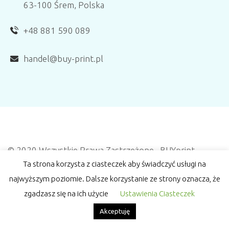
63-100 Śrem, Polska
+48 881 590 089
handel@buy-print.pl
© 2020 Wszystkie Prawa Zastrzeżone. BUYprint
Ta strona korzysta z ciasteczek aby świadczyć usługi na
Polityka Prywatności
|
najwyższym poziomie. Dalsze korzystanie ze strony oznacza, że
FAQ - najczęściej zadawane pytania
zgadzasz się na ich użycie
Ustawienia Ciasteczek
Akceptuję